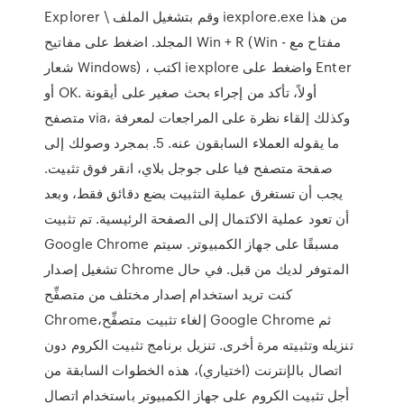
Explorer \ وقم بتشغيل الملف iexplore.exe من هذا
المجلد. اضغط على مفاتيح Win + R (Win - مفتاح مع
شعار Windows) ، اكتب iexplore واضغط على Enter
أو OK. أولاً، تأكد من إجراء بحث صغير على أيقونة
متصفح via، وكذلك إلقاء نظرة على المراجعات لمعرفة
ما يقوله العملاء السابقون عنه. 5. بمجرد وصولك إلى
صفحة متصفح فيا على جوجل بلاي، انقر فوق تثبيت.
يجب أن تستغرق عملية التثبيت بضع دقائق فقط، وبعد
أن تعود عملية الاكتمال إلى الصفحة الرئيسية. تم تثبيت
Google Chrome مسبقًا على جهاز الكمبيوتر. سيتم
تشغيل إصدار Chrome المتوفر لديك من قبل. في حال
كنت تريد استخدام إصدار مختلف من متصفِّح
Chrome،إلغاء تثبيت متصفِّح Google Chrome ثم
تنزيله وتثبيته مرة أخرى. تنزيل برنامج تثبيت الكروم دون
اتصال بالإنترنت (اختياري)، هذه الخطوات السابقة من
أجل تثبيت الكروم على جهاز الكمبيوتر باستخدام اتصال