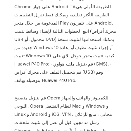
Chrome على جهاز Android TV.الطريقة الأولى هي
الطريقة الأكثر تقليدية ويمكنك فقط تنزيل التطبيقات
المدعومة من خلال متجر Play على تلفزيون Android.
اتبع الخطوات التالية لإنشاء وسائط تثبيت (محرك أقراص
USB محمول، أو DVD) يمكنك استخدامها لتثبيت نسخة
جديدة من Windows 10 أو إجراء تثبيت نظيف أو إعادة
تثبيت Windows 10. كيفية تثبيت متجر جوجل بلاي على
Huawei P40 Pro: - قم بتنزيل ملف هواوي (GMS). -
قم بتحميل الملف على محرك أقراص (USB) وقم
بتوصيله بهاتف Huawei P40 Pro.
قم بتنزيل متصفح Opera للكمبيوتر والهاتف والجهاز
اللوحي. Opera لنظام التشغيل Mac و Windows و
Linux و Android و iOS. VPN مجاني ، مانع للإعلان ،
رسل مدمجين. قبل أن نصل إلى تثبيت ملحقات
Chrome على Edge ، لنقم أولاً بتثبيت Edge على