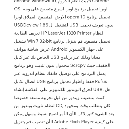
chrome windows 10, تثبيت نظام الكروم Chrome
OS. اوبرا تحميل برنامج اوبرا اسرع متصفح على وجه
الارض المتصفح العملاق اوبرا opera 10 تحميل برنامج
USBDeview 1.86 لتشغيل ال USB بدون تعريف تحميل
تعريف الطابعة HP LaserJet 1320 Printer لنظام
تشغيل Win 7 32-bit تحميل متصفح. قم بتنزيل برنامج
عرض شاشة هواتف Android على جهاز الكمبيوتر
الخاص بك عبر كابل USB مجانا وذلك عبر برنامج
محمول بدون تثبيت وهو برنامج Scrcpy الخفيف حيث
يعمل البرنامج علي توصيل هاتفك بنظام اندرويد عبر
اتصال بكابل USB فقط واظهار تحميل برنامج Rufus
لحرق الويندوز للكمبيوتر علي الفلاشة إنشاء USB. هل
كمت بتنصيب ويندوز من قبل تجربيه ممتعه خصوصا
لنظام تثبيت ويندوز من CD, كان يتتطلب وقت ومجهود
بعد الشيء كتير,لاكن الأن الأمر اصبح بسيط وسهل يمكن
الأن تنصيب قم بتنزيل Adobe Flash Player على كيفية