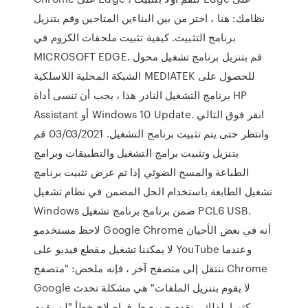
نظامك: هنا ، اختر من بين البناءين المتاحين وقم بتنزيل
برنامج التثبيت. كيفية تثبيت ملحقات الكروم في
MICROSOFT EDGE. قم بتنزيل برنامج تشغيل محول
الشبكة المحلية اللاسلكية MEDIATEK للحصول على
برنامج التشغيل النادر هذا ، يجب أن تنسى أداة HP
Assistant أو Windows 10 Update. انقر فوق التالي
وانتظر حتى يتم تثبيت برنامج التشغيل. 03/03/2021 قم
بتنزيل وتثبيت برامج التشغيل والتطبيقات وبرامج
الطباعة والمسح الضوئي إذا تم عرض تثبيت برنامج
تشغيل الطابعة باستخدام الحل المضمن في نظام تشغيل
Windows ضمن برنامج برنامج تشغيل PCL6 USB.
لاحظ مستخدمو Google Chrome أنه في بعض الأحيان
لا يمكننا تشغيل مقطع فيديو على YouTube وعندما
ننتقل إلى متصفح آخر ، فإنه ملخص: "متصفح Chrome
Google لا يقوم بتنزيل الملفات" هي مشكلة تحدث
كثيرا. لذلك ، نقدم جميع طرق إصلاح خطأ "لن يقوم