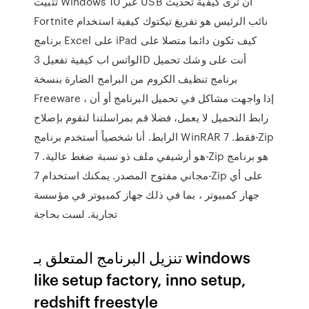
تثبيت Windows 10 عبر USB أن ترى كيفية تحديث
Fortnite نائب الرئيس هو تفريغ تيكتوك كيفية استخدام
برنامج Excel على iPad كيف تكون دائما متصلا على
الواتس اب كيفية تفعيل 3D أنت على وشك تحميل
برنامج تنظيف الكروم من البرامج الضارة بنسخة
Freeware ، إذا واجهت مشاكل في تحميل البرنامج أو أن
رابط التحميل لا يعمل، فضلا قم بمراسلتنا لنقوم بإصلاح
الرابط. أنا شخصياً أستخدم برنامج WinRAR فقط. 7-Zip
هو أرشيفي ملف ذو نسبة ضغط عالية. 7-Zip هو برنامج
مجاني مفتوح المصدر. يمكنك استخدام 7-Zip على أي
جهاز كمبيوتر ، بما في ذلك جهاز كمبيوتر في مؤسسة
تجارية. لست بحاجة
تنزيل البرنامج المتعلق بـ windows
like setup factory, inno setup,
redshift freestyle