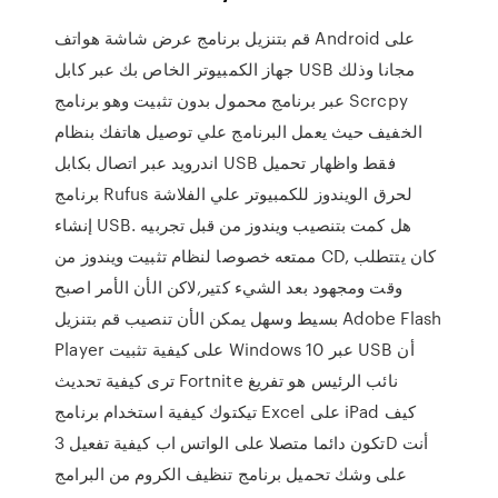
قم بتنزيل برنامج عرض شاشة هواتف Android على
جهاز الكمبيوتر الخاص بك عبر كابل USB مجانا وذلك
عبر برنامج محمول بدون تثبيت وهو برنامج Scrcpy
الخفيف حيث يعمل البرنامج علي توصيل هاتفك بنظام
اندرويد عبر اتصال بكابل USB فقط واظهار تحميل
برنامج Rufus لحرق الويندوز للكمبيوتر علي الفلاشة
إنشاء USB. هل كمت بتنصيب ويندوز من قبل تجربيه
ممتعه خصوصا لنظام تثبيت ويندوز من CD, كان يتتطلب
وقت ومجهود بعد الشيء كتير,لاكن الأن الأمر اصبح
بسيط وسهل يمكن الأن تنصيب قم بتنزيل Adobe Flash
Player على كيفية تثبيت Windows 10 عبر USB أن
ترى كيفية تحديث Fortnite نائب الرئيس هو تفريغ
تيكتوك كيفية استخدام برنامج Excel على iPad كيف
تكون دائما متصلا على الواتس اب كيفية تفعيل 3D أنت
على وشك تحميل برنامج تنظيف الكروم من البرامج