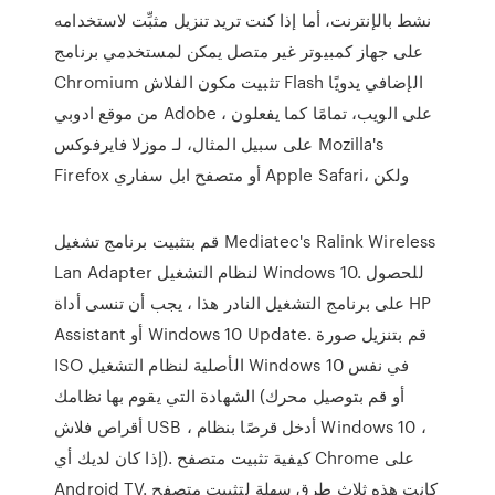
نشط بالإنترنت، أما إذا كنت تريد تنزيل مثبِّت لاستخدامه
على جهاز كمبيوتر غير متصل يمكن لمستخدمي برنامج
Chromium تثبيت مكون الفلاش Flash الإضافي يدويًا
من موقع ادوبي Adobe على الويب، تمامًا كما يفعلون ،
على سبيل المثال، لـ موزلا فايرفوكس Mozilla's
Firefox أو متصفح ابل سفاري Apple Safari، ولكن
قم بتثبيت برنامج تشغيل Mediatec's Ralink Wireless
Lan Adapter لنظام التشغيل Windows 10. للحصول
على برنامج التشغيل النادر هذا ، يجب أن تنسى أداة HP
Assistant أو Windows 10 Update. قم بتنزيل صورة
ISO الأصلية لنظام التشغيل Windows 10 في نفس
الشهادة التي يقوم بها نظامك (أو قم بتوصيل محرك
أقراص فلاش USB ، أدخل قرصًا بنظام Windows 10 ،
إذا كان لديك أي). كيفية تثبيت متصفح Chrome على
Android TV. كانت هذه ثلاث طرق سهلة لتثبيت متصفح