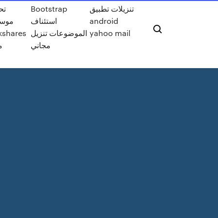
تح
Bootstrap
تنزيلات تطبيق
موس
استئناف
android
kshares
الموضوعات تنزيل
yahoo mail
مجاني
م